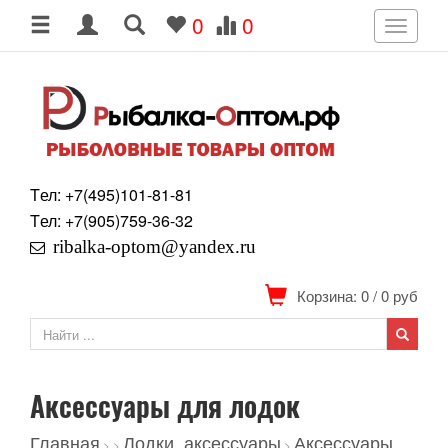
0
0
Toggle
navigati
Tел: +7
(495)
101-81-81
Tел: +7
(905)
759-36-32
ribalka-optom@yandex.ru
Корзина: 0
/
0
руб
Аксессуары для лодок
Главная
Лодки, аксессуары
Аксессуары
>
>
>