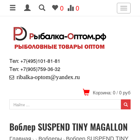
0
0
Toggle
navigati
Tел: +7
(495)
101-81-81
Tел: +7
(905)
759-36-32
ribalka-optom@yandex.ru
Корзина: 0
/
0
руб
Воблер SUSPEND TINY MAGALLON
Главная
Воблеры
Воблер SUSPEND TINY
>
>
>