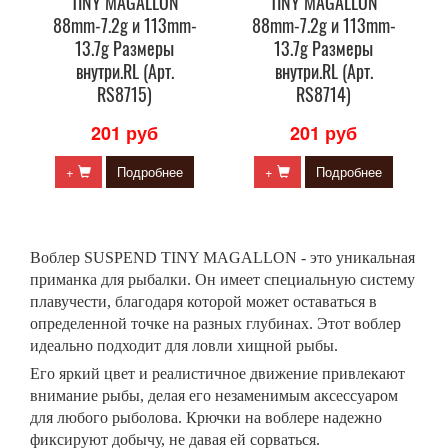
TINY MAGALLON
TINY MAGALLON
88mm-7.2g и 113mm-
88mm-7.2g и 113mm-
13.7g Размеры
13.7g Размеры
внутри.RL (Арт.
внутри.RL (Арт.
RS8715)
RS8714)
201 руб
201 руб
+
Подробнее
+
Подробнее
Воблер SUSPEND TINY MAGALLON - это уникальная
приманка для рыбалки. Он имеет специальную систему
плавучести, благодаря которой может оставаться в
определенной точке на разных глубинах. Этот воблер
идеально подходит для ловли хищной рыбы.
Его яркий цвет и реалистичное движение привлекают
внимание рыбы, делая его незаменимым аксессуаром
для любого рыболова. Крючки на воблере надежно
фиксируют добычу, не давая ей сорваться.