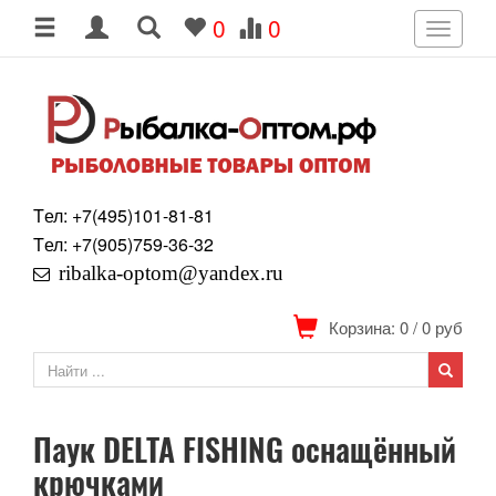
0
0
Toggle
navigati
Tел: +7
(495)
101-81-81
Tел: +7
(905)
759-36-32
ribalka-optom@yandex.ru
Корзина: 0
/
0
руб
Паук DELTA FISHING оснащённый
крючками