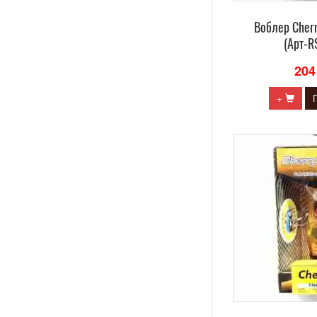
Воблер Сherr
(Арт-R
204
+