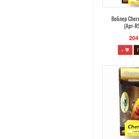
Воблер Сherr
(Арт-R
204
+