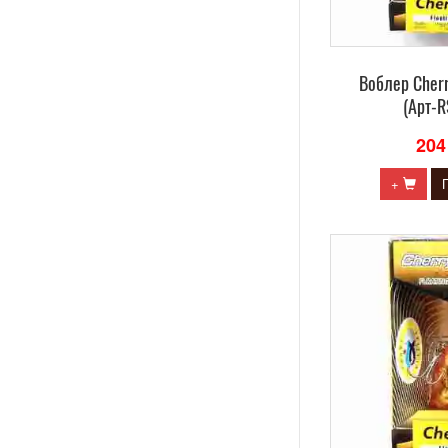
Воблер Сherr
(Арт-
204
+