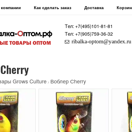
 компании
Как сделать заказ
Доставка
Корзин
Tел: +7
(495)
101-81-81
Tел: +7
(905)
759-36-32
ribalka-optom@yandex.ru
Сherry
вары Grows Culture
Воблер Сherry
>