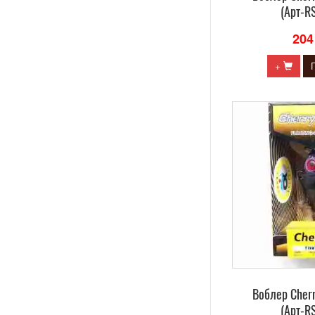
(Арт-R
204
+
Воблер Сherr
(Арт-R