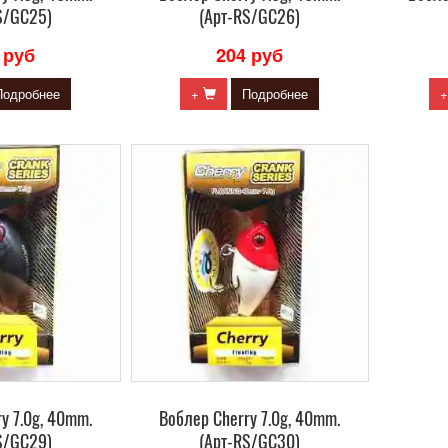
S/GC25)
(Арт-RS/GC26)
 руб
204 руб
Подробнее
+
Подробнее
y 7.0g, 40mm.
Воблер Сherry 7.0g, 40mm.
S/GC29)
(Арт-RS/GC30)