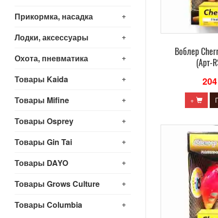
+
Прикормка, насадка
+
Лодки, аксессуары
Воблер Сherr
+
Охота, пневматика
(Арт-
+
Товары Kaida
204
+
Товары Mifine
+
+
Товары Osprey
+
Товары Gin Tai
+
Товары DAYO
+
Товары Grows Culture
+
Товары Columbia