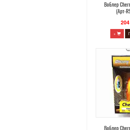
Воблер Сherr
(Арт-R
204
+
Воблер Сherr