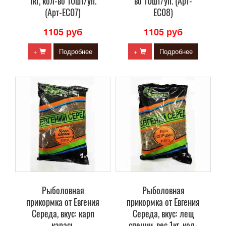
1кг, кол-во 10шт/уп.
во 10шт/уп. (Арт-
(Арт-ЕС07)
ЕС08)
1105 руб
1105 руб
+
Подробнее
+
Подробнее
Рыболовная
Рыболовная
прикормка от Евгения
прикормка от Евгения
Середа, вкус: карп
Середа, вкус: лещ
карась
специи, вес 1кг, кол-