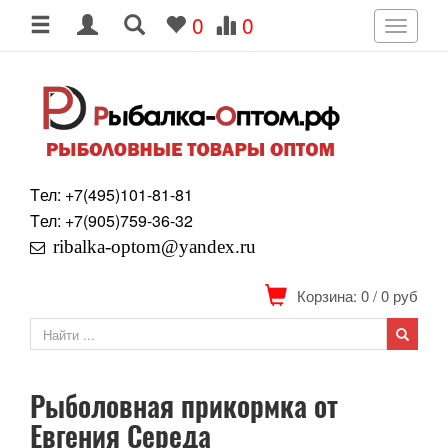
0
0
Toggle
navigati
Tел: +7
(495)
101-81-81
Tел: +7
(905)
759-36-32
ribalka-optom@yandex.ru
Корзина: 0
/
0
руб
Рыболовная прикормка от
Евгения Середа