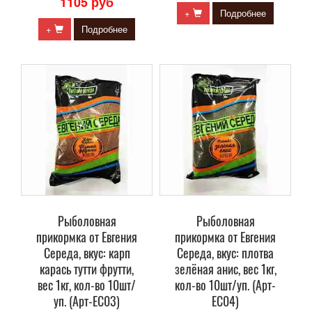
1105 руб
+
Подробнее
+
Подробнее
Рыболовная
Рыболовная
прикормка от Евгения
прикормка от Евгения
Середа, вкус: карп
Середа, вкус: плотва
карась тутти фрутти,
зелёная анис, вес 1кг,
вес 1кг, кол-во 10шт/
кол-во 10шт/уп. (Арт-
уп. (Арт-ЕС03)
ЕС04)