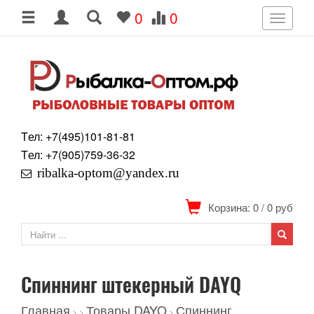
0
0
Toggle
navigati
Tел: +7
(495)
101-81-81
Tел: +7
(905)
759-36-32
ribalka-optom@yandex.ru
Корзина: 0
/
0
руб
Спиннинг штекерный DAYQ
Главная
Товары DAYO
Спиннинг
>
>
>