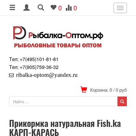
0
0
Toggle
navigati
Tел: +7
(495)
101-81-81
Tел: +7
(905)
759-36-32
ribalka-optom@yandex.ru
Корзина: 0
/
0
руб
Прикормка натуральная Fish.ka
КАРП-КАРАСЬ