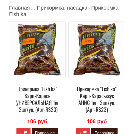
Главная
Прикормка, насадка
Прикормка
>
>
>
Fish.ka
Прикормка "Fish.ka"
Прикормка "Fish.ka"
Карп-Карась
Карп-Карасьвкус
УНИВЕРСАЛЬНАЯ 1кг
АНИС 1кг 12шт/уп.
12шт/уп. (Арт-RS23)
(Арт-RS23)
106 руб
106 руб
+
Подробнее
+
Подробнее