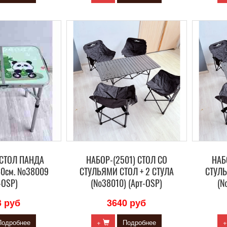
СТОЛ ПАНДА
НАБОР-(2501) СТОЛ СО
НАБ
60см. №38009
СТУЛЬЯМИ СТОЛ + 2 СТУЛА
СТУЛЬ
-OSP)
(№38010) (Арт-OSP)
(№
3 руб
3640 руб
Подробнее
+
Подробнее