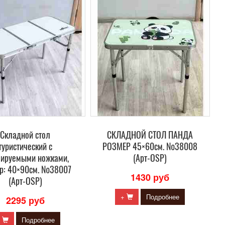
Складной стол
СКЛАДНОЙ СТОЛ ПАНДА
туристический с
РОЗМЕР 45×60см. №38008
лируемыми ножками,
(Арт-OSP)
р: 40×90см. №38007
1430 руб
(Арт-OSP)
+
Подробнее
2295 руб
+
Подробнее