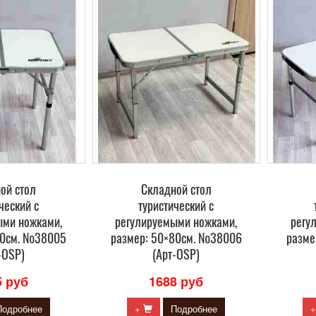
ой стол
Складной стол
ческий с
туристический с
ыми ножками,
регулируемыми ножками,
регу
60см. №38005
размер: 50×80см. №38006
разме
-OSP)
(Арт-OSP)
5 руб
1688 руб
Подробнее
+
Подробнее