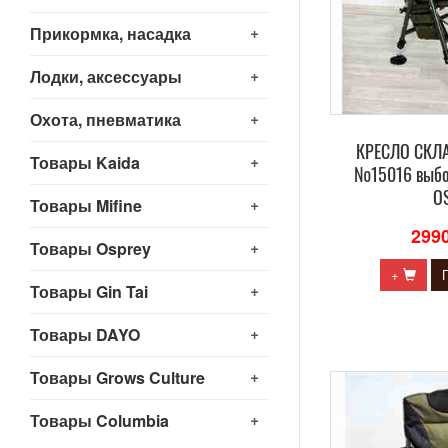
+
Прикормка, насадка
+
Лодки, аксессуары
+
Охота, пневматика
КРЕСЛО СКЛ
+
Товары Kaida
№15016 выбор
O
+
Товары Mifine
299
+
Товары Osprey
+
+
Товары Gin Tai
+
Товары DAYO
+
Товары Grows Culture
+
Товары Columbia