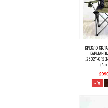
КРЕСЛО СКЛА
КАРМАНОМ
„2502”-GREEN
(Арт
299
+