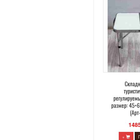
Складн
туристи
регулируем
размер: 45×
(Арт
148
+