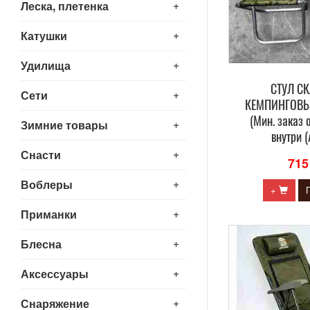
+
Леска, плетенка
+
Катушки
+
Удилища
СТУЛ С
+
Сети
КЕМПИНГОВЫ
(Мин. заказ 
+
Зимние товары
внутри 
+
Снасти
715
+
Воблеры
+
+
Приманки
+
Блесна
+
Аксессуары
+
Снаряжение