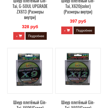
Шнур плетёный Gin-
Шнур плетёный Gin-
Tai, G-SOUL UPGRADE
Tai, X620(color)
ZX613 (Размеры
(Размеры внутри)
внутри)
397 руб
328 руб
+
Подробнее
+
Подробнее
Шнур плетёный Gin-
Шнур плетёный Gin-
Tai, X606(Green)
Tai, X607(Green)