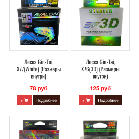
Леска Gin-Tai,
Леска Gin-Tai,
X77(White) (Размеры
X76(3D) (Размеры
внутри)
внутри)
78 руб
125 руб
+
Подробнее
+
Подробнее