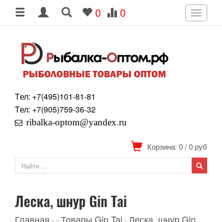
0
0
Toggle
navigati
Tел: +7
(495)
101-81-81
Tел: +7
(905)
759-36-32
ribalka-optom@yandex.ru
Корзина: 0
/
0
руб
Леска, шнур Gin Tai
Главная
Товары Gin Tai
Леска, шнур Gin
>
>
>