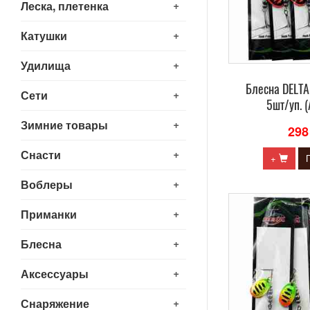
+
Леска, плетенка
+
Катушки
+
Удилища
Блесна DELTA
+
Сети
5шт/уп. (
+
Зимние товары
298
+
Снасти
+
+
Воблеры
+
Приманки
+
Блесна
+
Аксессуары
+
Снаряжение