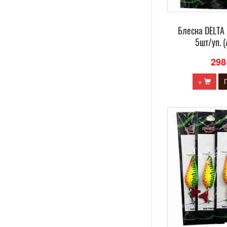
Блесна DELTA 
5шт/уп. (
298
+