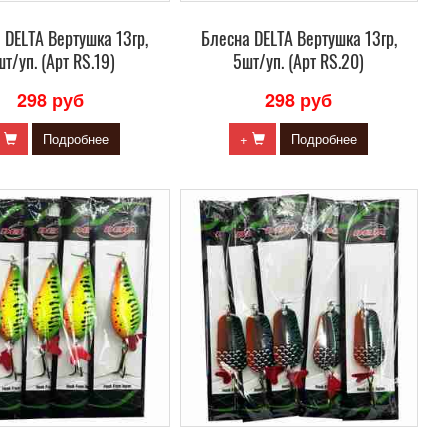
 DELTA Вертушка 13гр,
Блесна DELTA Вертушка 13гр,
т/уп. (Арт RS.19)
5шт/уп. (Арт RS.20)
298 руб
298 руб
+
Подробнее
+
Подробнее