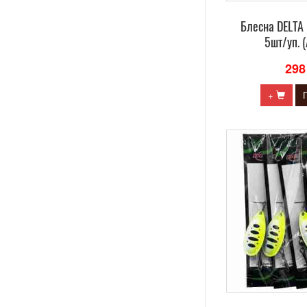
Блесна DELTA 
5шт/уп. (
298
+