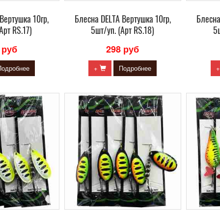
Вертушка 10гр,
Блесна DELTA Вертушка 10гр,
Блесна
Арт RS.17)
5шт/уп. (Арт RS.18)
5ш
 руб
298 руб
Подробнее
+
Подробнее