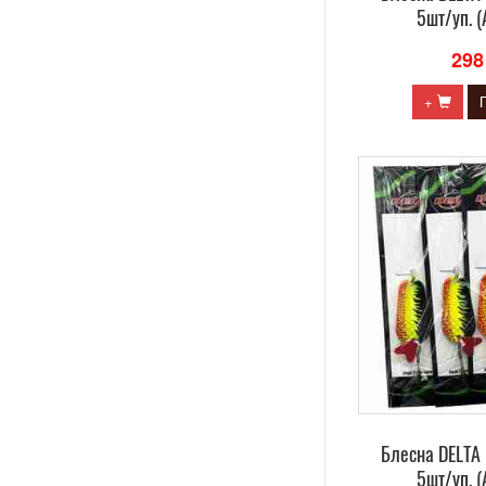
5шт/уп. (
298
+
Блесна DELTA 
5шт/уп. (