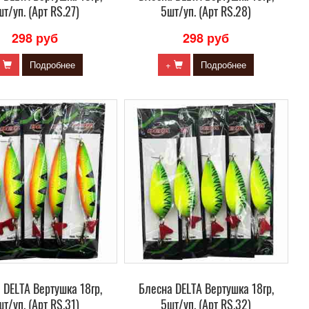
т/уп. (Арт RS.27)
5шт/уп. (Арт RS.28)
298 руб
298 руб
+
Подробнее
+
Подробнее
 DELTA Вертушка 18гр,
Блесна DELTA Вертушка 18гр,
т/уп. (Арт RS.31)
5шт/уп. (Арт RS.32)