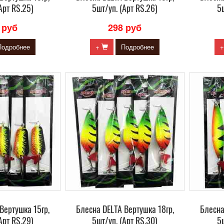
Арт RS.25)
5шт/уп. (Арт RS.26)
5ш
 руб
298 руб
Подробнее
+
Подробнее
Вертушка 15гр,
Блесна DELTA Вертушка 18гр,
Блесна
Арт RS.29)
5шт/уп. (Арт RS.30)
5ш