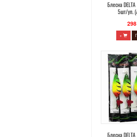
Блесна DELTA 
5шт/уп. (
298
+
Блесна DELTA 