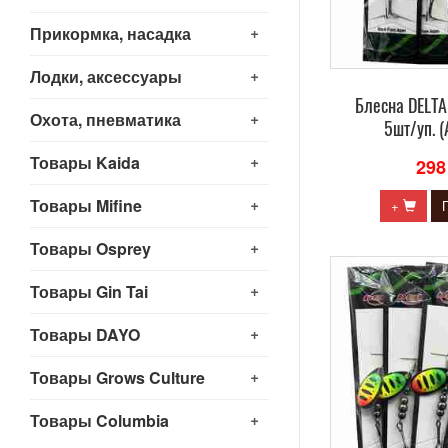
+
Прикормка, насадка
+
Лодки, аксессуары
Блесна DELTA
+
Охота, пневматика
5шт/уп. (
+
Товары Kaida
298
+
Товары Mifine
+
+
Товары Osprey
+
Товары Gin Tai
+
Товары DAYO
+
Товары Grows Culture
+
Товары Columbia