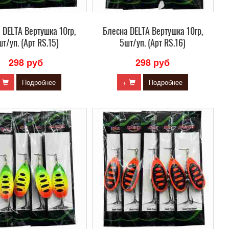
 DELTA Вертушка 10гр,
Блесна DELTA Вертушка 10гр,
т/уп. (Арт RS.15)
5шт/уп. (Арт RS.16)
298 руб
298 руб
+
Подробнее
+
Подробнее