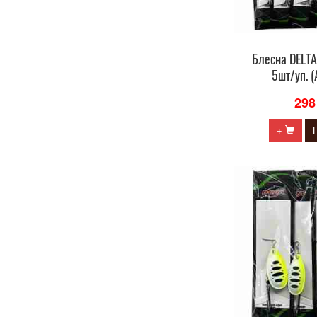
Блесна DELTA
5шт/уп. (
298
+