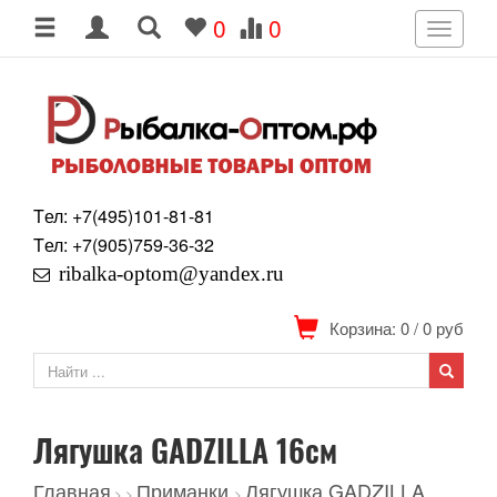
0
0
Toggle
navigati
Tел: +7
(495)
101-81-81
Tел: +7
(905)
759-36-32
ribalka-optom@yandex.ru
Корзина: 0
/
0
руб
Лягушка GADZILLA 16см
Главная
Приманки
Лягушка GADZILLA
>
>
>