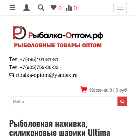
0
0
Toggle
navigati
Tел: +7
(495)
101-81-81
Tел: +7
(905)
759-36-32
ribalka-optom@yandex.ru
Корзина: 0
/
0
руб
Рыболовная наживка,
силиконовые шарики Ultima