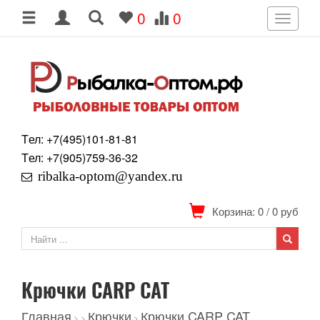
0
0
Toggle
navigati
Tел: +7
(495)
101-81-81
Tел: +7
(905)
759-36-32
ribalka-optom@yandex.ru
Корзина: 0
/
0
руб
Крючки CARP CAT
Главная
Крючки
Крючки CARP CAT
>
>
>