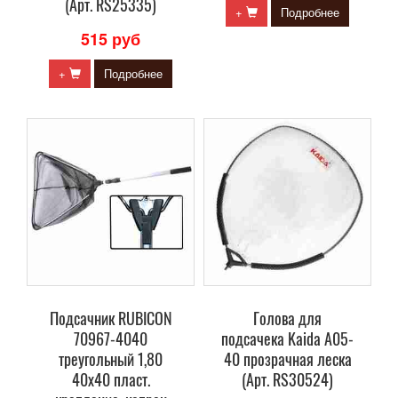
(Арт. RS25335)
+
Подробнее
515 руб
+
Подробнее
Подсачник RUBICON
Голова для
70967-4040
подсачека Kaida A05-
треугольный 1,80
40 прозрачная леска
40х40 пласт.
(Арт. RS30524)