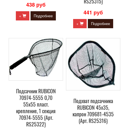
RS25315)
438 руб
441 руб
+
Подробнее
+
Подробнее
Подсачник RUBICON
70974-5555 0,70
Подхват подсачника
55x55 пласт.
RUBICON 45х35,
крепление, 1 секция
капрон 709681-4535
70974-5555 (Арт.
(Арт. RS25316)
RS25322)