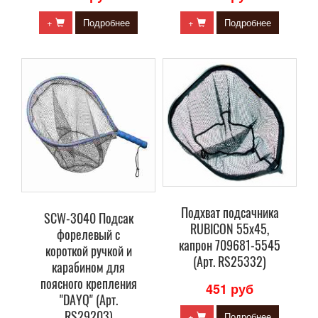
+
Подробнее
+
Подробнее
Подхват подсачника
SCW-3040 Подсак
RUBICON 55x45,
форелевый с
капрон 709681-5545
короткой ручкой и
(Арт. RS25332)
карабином для
поясного крепления
451 руб
"DAYQ" (Арт.
RS29203)
+
Подробнее