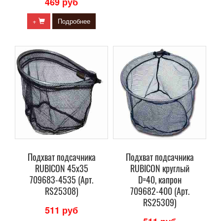
469 руб
+
Подробнее
Подхват подсачника
Подхват подсачника
RUBICON 45х35
RUBICON круглый
709683-4535 (Арт.
D=40, капрон
RS25308)
709682-400 (Арт.
RS25309)
511 руб