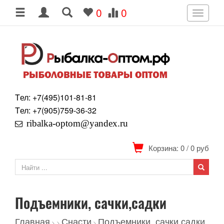
0
0
Toggle
navigati
Tел: +7
(495)
101-81-81
Tел: +7
(905)
759-36-32
ribalka-optom@yandex.ru
Корзина: 0
/
0
руб
Подъемники, сачки,садки
Главная
Снасти
Подъемники, сачки,садки
>
>
>