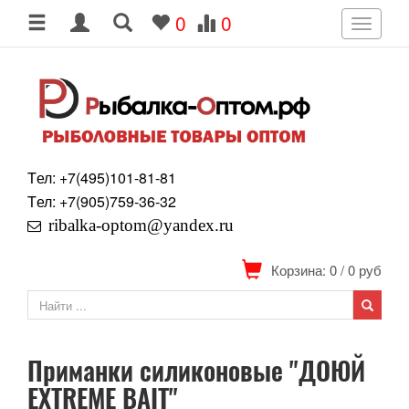
0
0
Toggle
navigati
Tел: +7
(495)
101-81-81
Tел: +7
(905)
759-36-32
ribalka-optom@yandex.ru
Корзина: 0
/
0
руб
Приманки силиконовые "ДОЮЙ
EXTREME BAIT"