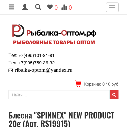
0
0
Toggle
navigati
Tел: +7
(495)
101-81-81
Tел: +7
(905)
759-36-32
ribalka-optom@yandex.ru
Корзина: 0
/
0
руб
Блесна "SPINNEX" NEW PRODUCT
20g (Арт. RS19915)