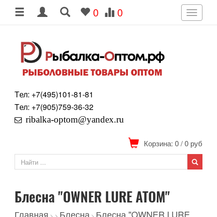
0
0
Toggle
navigati
Tел: +7
(495)
101-81-81
Tел: +7
(905)
759-36-32
ribalka-optom@yandex.ru
Корзина: 0
/
0
руб
Блесна "OWNER LURE ATOM"
Главная
Блесна
Блесна "OWNER LURE
>
>
>