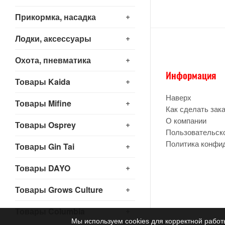
+
Прикормка, насадка
+
Лодки, аксессуары
+
Охота, пневматика
Информация
+
Товары Kaida
Наверх
+
Товары Mifine
Как сделать зак
О компании
+
Товары Osprey
Пользовательск
Политика конфи
+
Товары Gin Tai
+
Товары DAYO
+
Товары Grows Culture
+
Товары Columbia
Мы используем cookies для корректной работ