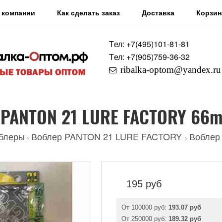
 компании
Как сделать заказ
Доставка
Корзин
Tел: +7
(495)
101-81-81
Tел: +7
(905)
759-36-32
ribalka-optom@yandex.ru
 PANTON 21 LURE FACTORY 66m
блеры
Воблер PANTON 21 LURE FACTORY
Воблер
>
>
195
руб
От 100000 руб:
193.07 руб
От 250000 руб:
189.32 руб