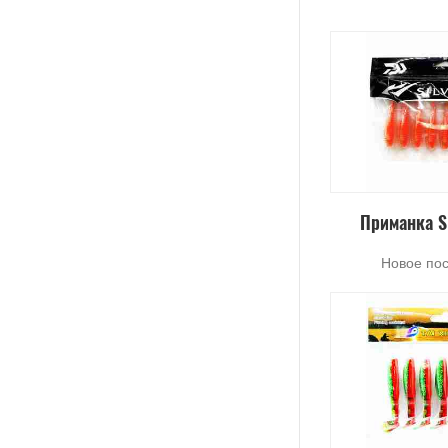
Приманка S
Новое по