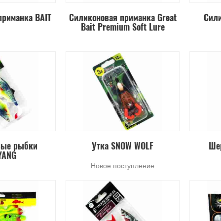
приманка BAIT
Силиконовая приманка Great
Сили
Bait Premium Soft Lure
вые рыбки
Утка SNOW WOLF
Ше
YANG
Новое поступление