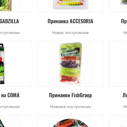
GADZILLA
Приманка ACCESORIA
Пр
оступление
Новое поступление
Н
 на СОМА
Приманки FishGroup
Л
оступление
Нововое поступление
Н