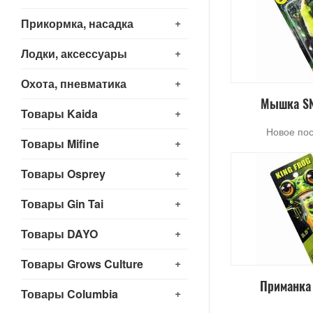
+
Прикормка, насадка
+
Лодки, аксессуары
+
Охота, пневматика
Мышка S
+
Товары Kaida
Новое по
+
Товары Mifine
+
Товары Osprey
+
Товары Gin Tai
+
Товары DAYO
+
Товары Grows Culture
Приманка 
+
Товары Columbia