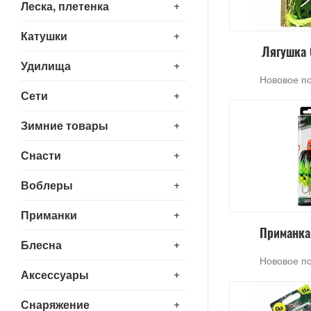
+
Леска, плетенка
+
Катушки
Лягушка 
+
Удилища
Нововое п
+
Сети
+
Зимние товары
+
Снасти
+
Воблеры
+
Приманки
Приманка
+
Блесна
Нововое п
+
Аксессуары
+
Снаряжение