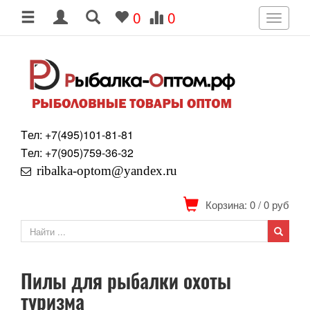
0
0
Toggle
navigati
Tел: +7
(495)
101-81-81
Tел: +7
(905)
759-36-32
ribalka-optom@yandex.ru
Корзина: 0
/
0
руб
Пилы для рыбалки охоты
туризма