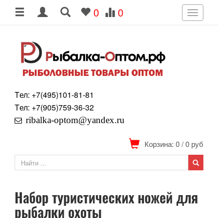
0
0
Toggle
navigati
Tел: +7
(495)
101-81-81
Tел: +7
(905)
759-36-32
ribalka-optom@yandex.ru
Корзина: 0
/
0
руб
Набор туристических ножей для
рыбалки охоты