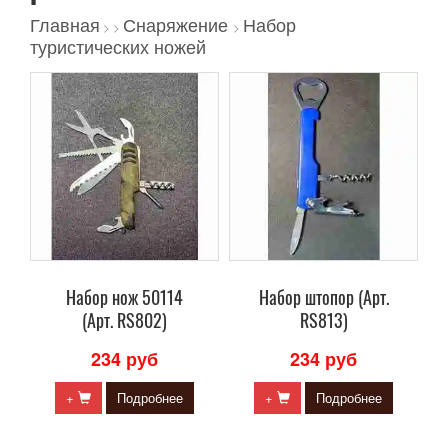
Главная
Снаряжение
Набор
>
>
>
туристических ножей
Набор нож 50114
Набор штопор (Арт.
(Арт. RS802)
RS813)
234 руб
234 руб
+
Подробнее
+
Подробнее