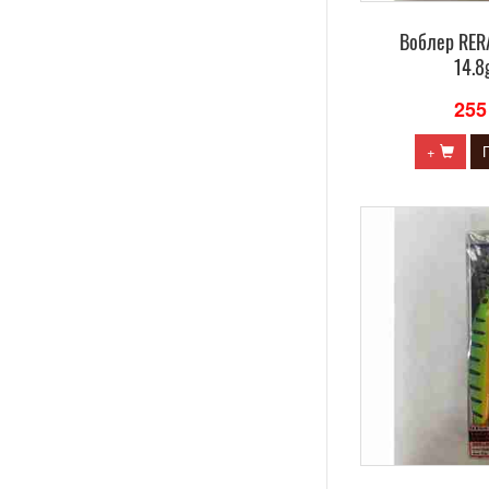
Воблер RE
14.8
255
+