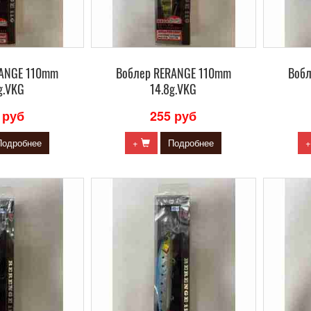
RANGE 110mm
Воблер RERANGE 110mm
Воб
g.VKG
14.8g.VKG
 руб
255 руб
Подробнее
+
Подробнее