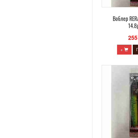
Воблер RE
14.8
255
+