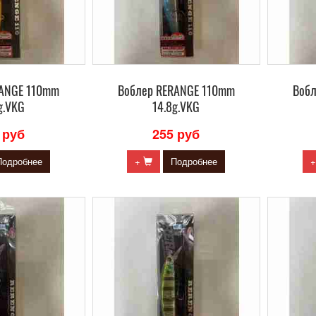
RANGE 110mm
Воблер RERANGE 110mm
Воб
g.VKG
14.8g.VKG
 руб
255 руб
Подробнее
+
Подробнее