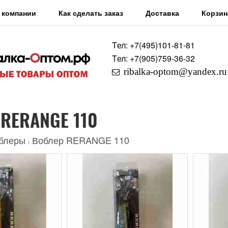
 компании
Как сделать заказ
Доставка
Корзин
Tел: +7
(495)
101-81-81
Tел: +7
(905)
759-36-32
ribalka-optom@yandex.ru
 RERANGE 110
блеры
Воблер RERANGE 110
>