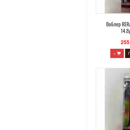
Воблер RE
14.8
255
+