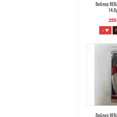
Воблер RE
14.8
255
+
Воблер RE