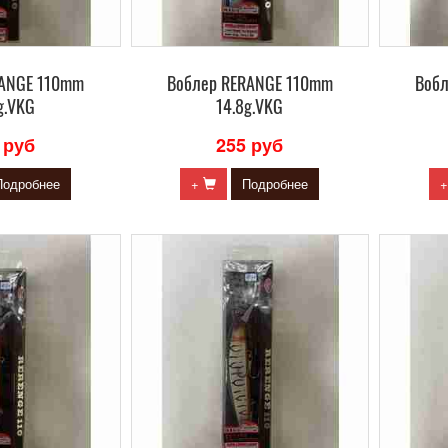
RANGE 110mm
Воблер RERANGE 110mm
Воб
g.VKG
14.8g.VKG
 руб
255 руб
Подробнее
+
Подробнее