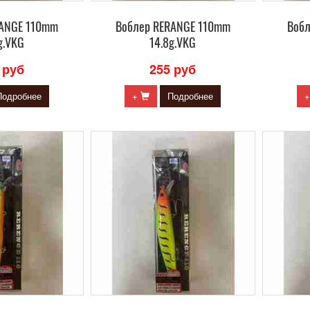
RANGE 110mm
Воблер RERANGE 110mm
Воб
g.VKG
14.8g.VKG
 руб
255 руб
Подробнее
+
Подробнее