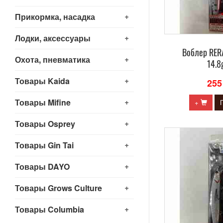
+
Прикормка, насадка
+
Лодки, аксессуары
Воблер RE
+
Охота, пневматика
14.8
+
Товары Kaida
255
+
Товары Mifine
+
+
Товары Osprey
+
Товары Gin Tai
+
Товары DAYO
+
Товары Grows Culture
+
Товары Columbia