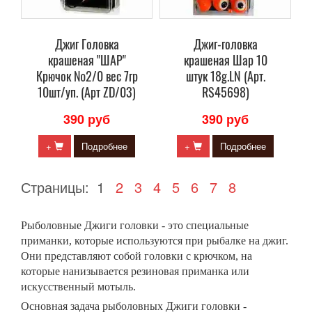
Джиг Головка
Джиг-головка
крашеная "ШАР"
крашеная Шар 10
Крючок №2/0 вес 7гр
штук 18g.LN (Арт.
10шт/уп. (Арт ZD/03)
RS45698)
390 руб
390 руб
+
Подробнее
+
Подробнее
Страницы:
1
2
3
4
5
6
7
8
Рыболовные
Джиги головки
- это специальные
приманки, которые используются при рыбалке на джиг.
Они представляют собой головки с крючком, на
которые нанизывается резиновая приманка или
искусственный мотыль.
Основная задача рыболовных
Джиги головки
-