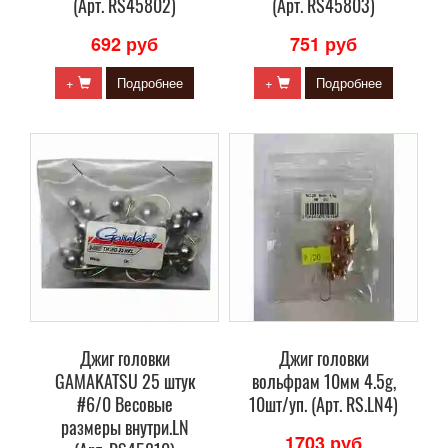
(Арт. RS45802)
(Арт. RS45803)
692 руб
751 руб
+
Подробнее
+
Подробнее
Джиг головки
Джиг головки
GAMAKATSU 25 штук
вольфрам 10мм 4.5g,
#6/0 Весовые
10шт/уп. (Арт. RS.LN4)
размеры внутри.LN
1703 руб