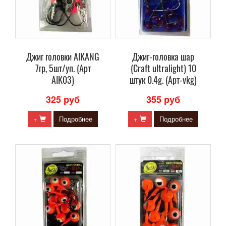
Джиг головки AIKANG
Джиг-головка шар
7гр, 5шт/уп. (Арт
(Craft ultralight) 10
AIK03)
штук 0.4g. (Арт-vkg)
325 руб
355 руб
+
Подробнее
+
Подробнее