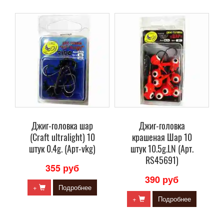
Джиг-головка шар
Джиг-головка
(Craft ultralight) 10
крашеная Шар 10
штук 0.4g. (Арт-vkg)
штук 10.5g.LN (Арт.
RS45691)
355 руб
390 руб
+
Подробнее
+
Подробнее