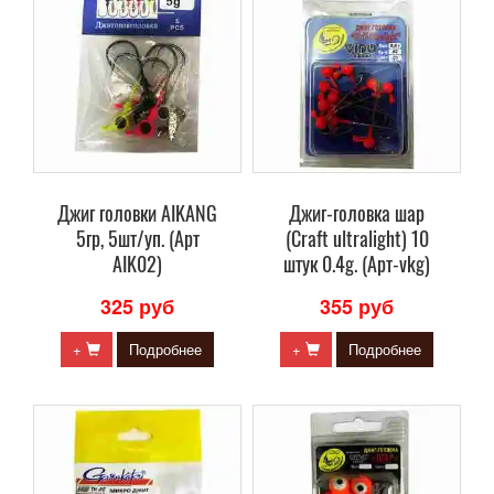
Джиг головки AIKANG
Джиг-головка шар
5гр, 5шт/уп. (Арт
(Craft ultralight) 10
AIK02)
штук 0.4g. (Арт-vkg)
325 руб
355 руб
+
Подробнее
+
Подробнее