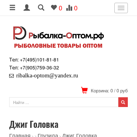
0
0
Toggle
navigati
Tел: +7
(495)
101-81-81
Tел: +7
(905)
759-36-32
ribalka-optom@yandex.ru
Корзина: 0
/
0
руб
Джиг Головка
Главная
Грузила
Джиг Головка
>
>
>