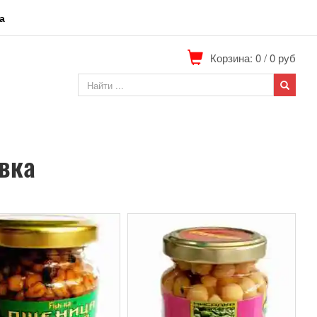
а
Корзина: 0
/
0
руб
вка