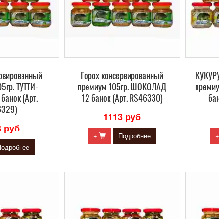
ервированный
Горох консервированный
КУКУРУ
5гр. ТУТТИ-
премиум 105гр. ШОКОЛАД
преми
банок (Арт.
12 банок (Арт. RS46330)
бан
6329)
1113 руб
3 руб
+
Подробнее
Подробнее