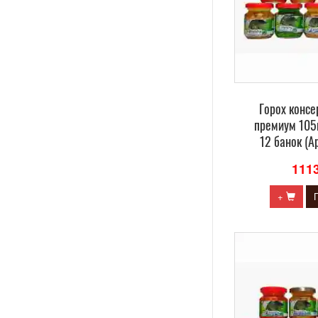
Горох конс
премиум 105
12 банок (А
111
+