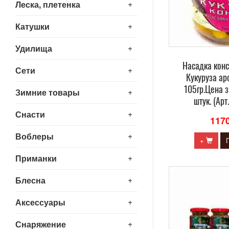
+
Леска, плетенка
+
Катушки
+
Удилища
Насадка кон
+
Сети
Кукуруза ар
105гр.Цена з
+
Зимние товары
штук. (Ар
+
Снасти
117
+
Воблеры
+
+
Приманки
+
Блесна
+
Аксессуары
+
Снаряжение