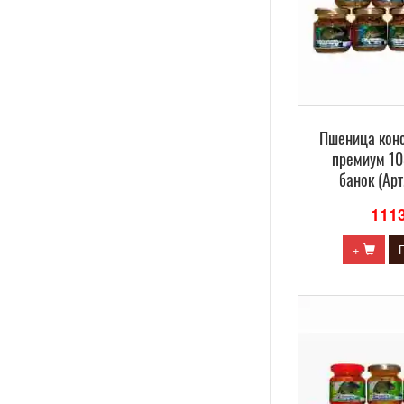
Пшеница кон
премиум 10
банок (Ар
111
+