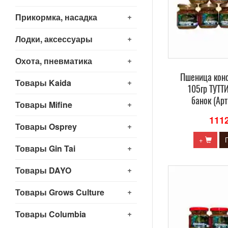
+
Прикормка, насадка
+
Лодки, аксессуары
+
Охота, пневматика
Пшеница кон
+
Товары Kaida
105гр ТУТТ
банок (Ар
+
Товары Mifine
111
+
Товары Osprey
+
+
Товары Gin Tai
+
Товары DAYO
+
Товары Grows Culture
+
Товары Columbia