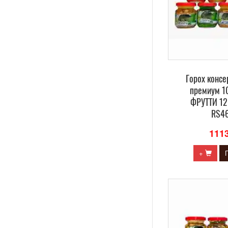
Горох конс
премиум 10
ФРУТТИ 12 
RS4
111
+