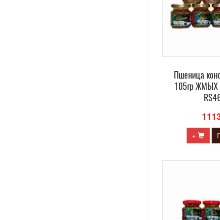
Пшеница кон
105гр ЖМЫХ 1
RS4
111
+