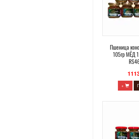
Пшеница кон
105гр МЁД 1
RS4
111
+