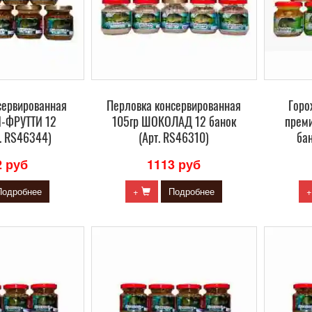
сервированная
Перловка консервированная
Горо
И-ФРУТТИ 12
105гр ШОКОЛАД 12 банок
преми
т. RS46344)
(Арт. RS46310)
бан
2 руб
1113 руб
Подробнее
+
Подробнее