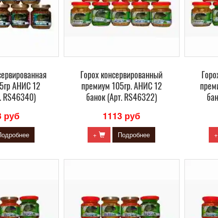
сервированная
Горох консервированный
Горо
5гр АНИС 12
премиум 105гр. АНИС 12
прем
т. RS46340)
банок (Арт. RS46322)
бан
3 руб
1113 руб
Подробнее
+
Подробнее