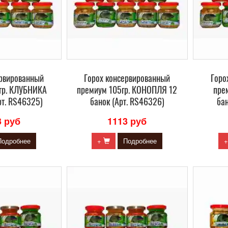
ервированный
Горох консервированный
Горо
гр. КЛУБНИКА
премиум 105гр. КОНОПЛЯ 12
пре
рт. RS46325)
банок (Арт. RS46326)
бан
3 руб
1113 руб
Подробнее
+
Подробнее