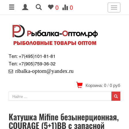
0
0
Toggle
navigati
Tел: +7
(495)
101-81-81
Tел: +7
(905)
759-36-32
ribalka-optom@yandex.ru
Корзина: 0
/
0
руб
Катушка Mifine безынерционная,
COURAGE (5+1)BB с запасной