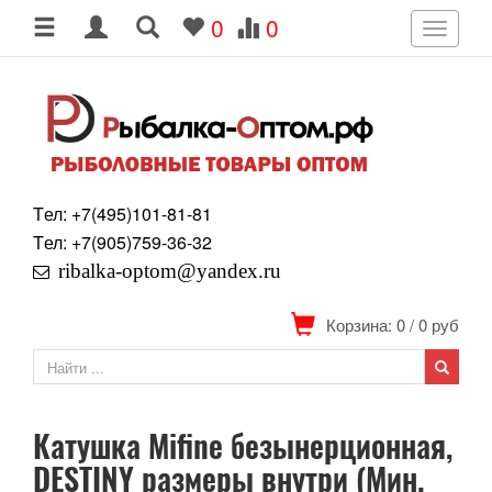
0
0
Toggle
navigati
Tел: +7
(495)
101-81-81
Tел: +7
(905)
759-36-32
ribalka-optom@yandex.ru
Корзина: 0
/
0
руб
Катушка Mifine безынерционная,
DESTINY размеры внутри (Мин.