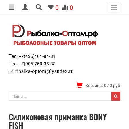
0
0
Toggle
navigati
Tел: +7
(495)
101-81-81
Tел: +7
(905)
759-36-32
ribalka-optom@yandex.ru
Корзина: 0
/
0
руб
Силиконовая приманка BONY
FISH