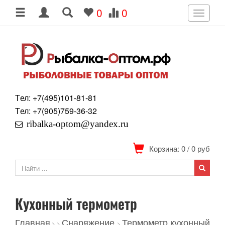
0
0
Toggle
navigati
Tел: +7
(495)
101-81-81
Tел: +7
(905)
759-36-32
ribalka-optom@yandex.ru
Корзина: 0
/
0
руб
Кухонный термометр
Главная
Снаряжение
Термометр кухонный
>
>
>