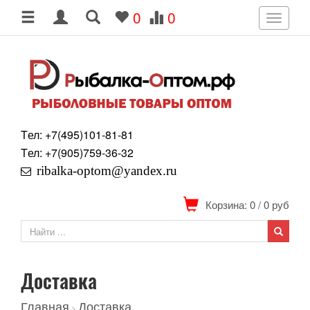
0
0
Toggle
navigati
Tел: +7
(495)
101-81-81
Tел: +7
(905)
759-36-32
ribalka-optom@yandex.ru
Корзина: 0
/
0
руб
Доставка
Главная
Доставка
>