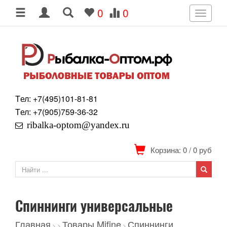
0
0
Toggle
navigati
Tел: +7
(495)
101-81-81
Tел: +7
(905)
759-36-32
ribalka-optom@yandex.ru
Корзина: 0
/
0
руб
Спиннинги универсальные
Главная
Товары Mifine
Спиннинги
>
>
>