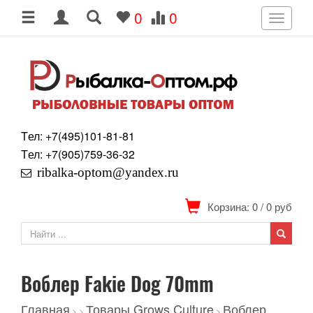
0
0
Toggle
navigati
Tел: +7
(495)
101-81-81
Tел: +7
(905)
759-36-32
ribalka-optom@yandex.ru
Корзина: 0
/
0
руб
Воблер Fakie Dog 70mm
Главная
Товары Grows Culture
Воблер
>
>
>