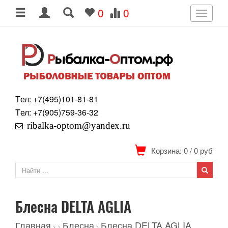
0
0
Toggle
navigati
Tел: +7
(495)
101-81-81
Tел: +7
(905)
759-36-32
ribalka-optom@yandex.ru
Корзина: 0
/
0
руб
Блесна DELTA AGLIA
Главная
Блесна
Блесна DELTA AGLIA
>
>
>