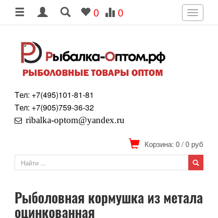
0
0
Toggle
navigati
Tел: +7
(495)
101-81-81
Tел: +7
(905)
759-36-32
ribalka-optom@yandex.ru
Корзина: 0
/
0
руб
Рыболовная кормушка из метала
оцинкованная