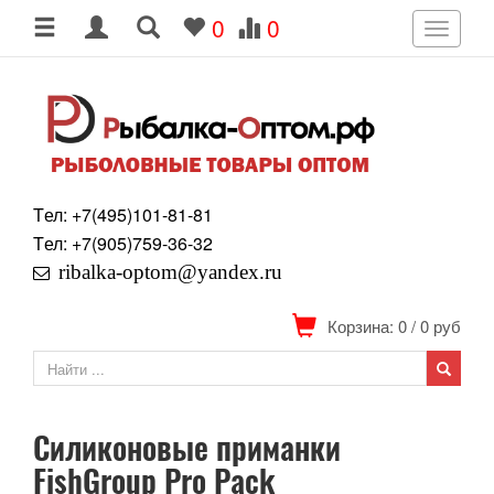
0
0
Toggle
navigati
Tел: +7
(495)
101-81-81
Tел: +7
(905)
759-36-32
ribalka-optom@yandex.ru
Корзина: 0
/
0
руб
Силиконовые приманки
FishGroup Pro Pack