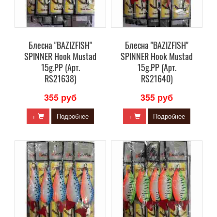
Блесна "BAZIZFISH"
Блесна "BAZIZFISH"
SPINNER Hook Mustad
SPINNER Hook Mustad
15g.PP (Арт.
15g.PP (Арт.
RS21638)
RS21640)
355 руб
355 руб
+
Подробнее
+
Подробнее