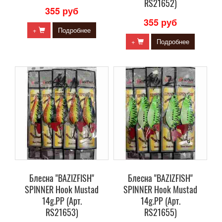
RS21652)
355 руб
355 руб
+
Подробнее
+
Подробнее
Блесна "BAZIZFISH"
Блесна "BAZIZFISH"
SPINNER Hook Mustad
SPINNER Hook Mustad
14g.PP (Арт.
14g.PP (Арт.
RS21653)
RS21655)