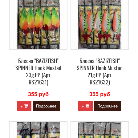
Блесна "BAZIZFISH"
Блесна "BAZIZFISH"
SPINNER Hook Mustad
SPINNER Hook Mustad
23g.PP (Арт.
21g.PP (Арт.
RS21631)
RS21632)
355 руб
355 руб
+
Подробнее
+
Подробнее