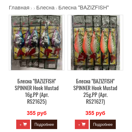
Главная
Блесна
Блесна "BAZIZFISH"
>
>
>
Блесна "BAZIZFISH"
Блесна "BAZIZFISH"
SPINNER Hook Mustad
SPINNER Hook Mustad
16g.PP (Арт.
25g.PP (Арт.
RS21625)
RS21627)
355 руб
355 руб
+
Подробнее
+
Подробнее