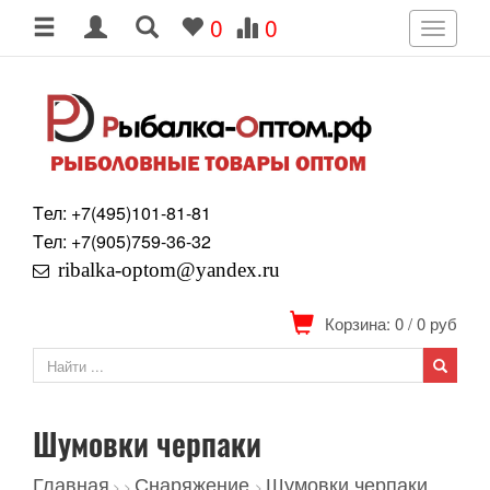
0
0
Toggle
navigati
Tел: +7
(495)
101-81-81
Tел: +7
(905)
759-36-32
ribalka-optom@yandex.ru
Корзина: 0
/
0
руб
Шумовки черпаки
Главная
Снаряжение
Шумовки черпаки
>
>
>