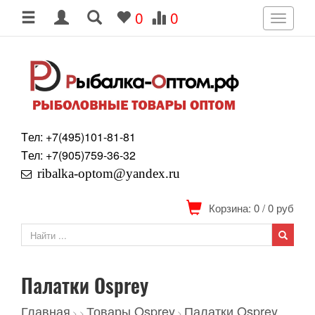
0
0
Toggle
navigati
Tел: +7
(495)
101-81-81
Tел: +7
(905)
759-36-32
ribalka-optom@yandex.ru
Корзина: 0
/
0
руб
Палатки Osprey
Главная
Товары Osprey
Палатки Osprey
>
>
>