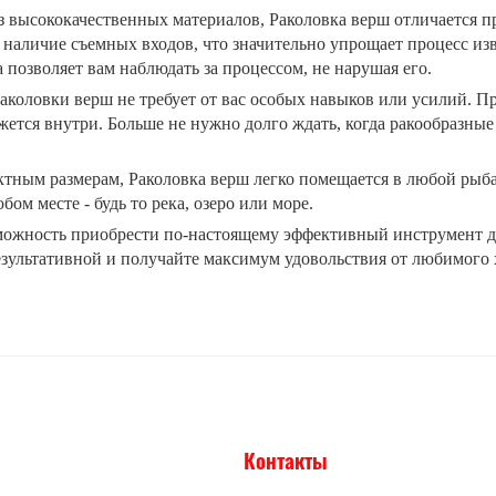
з высококачественных материалов, Раколовка верш отличается п
 наличие съемных входов, что значительно упрощает процесс из
 позволяет вам наблюдать за процессом, не нарушая его.
коловки верш не требует от вас особых навыков или усилий. Про
ется внутри. Больше не нужно долго ждать, когда ракообразные
ктным размерам, Раколовка верш легко помещается в любой рыб
бом месте - будь то река, озеро или море.
можность приобрести по-настоящему эффективный инструмент дл
езультативной и получайте максимум удовольствия от любимого 
Контакты