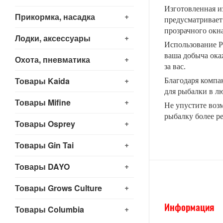
Изготовленная и
+
Прикормка, насадка
предусматривает
прозрачного окна
+
Лодки, аксессуары
Использование Ра
ваша добыча окаж
+
Охота, пневматика
за вас.
+
Товары Kaida
Благодаря компа
для рыбалки в лю
+
Товары Mifine
Не упустите воз
рыбалку более р
+
Товары Osprey
+
Товары Gin Tai
+
Товары DAYO
+
Товары Grows Culture
Информация
+
Товары Columbia