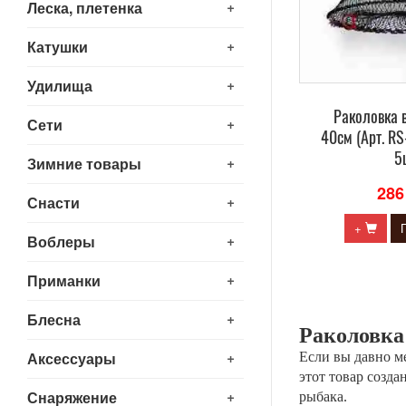
+
Леска, плетенка
+
Катушки
+
Удилища
Раколовка 
+
Сети
40см (Арт. RS
5
+
Зимние товары
286
+
Снасти
+
+
Воблеры
+
Приманки
+
Блесна
Раколовка
+
Аксессуары
Если вы давно ме
этот товар созда
+
Снаряжение
рыбака.