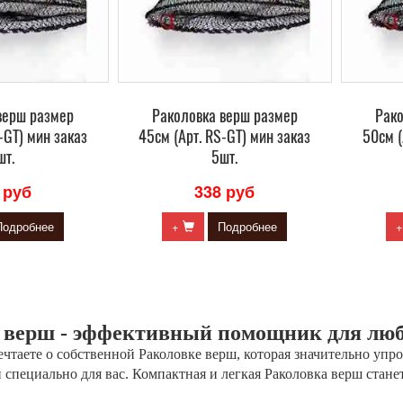
верш размер
Раколовка верш размер
Рак
-GT) мин заказ
45см (Арт. RS-GT) мин заказ
50см (
шт.
5шт.
 руб
338 руб
Подробнее
+
Подробнее
 верш - эффективный помощник для люб
чтаете о собственной Раколовке верш, которая значительно упро
н специально для вас. Компактная и легкая Раколовка верш ста