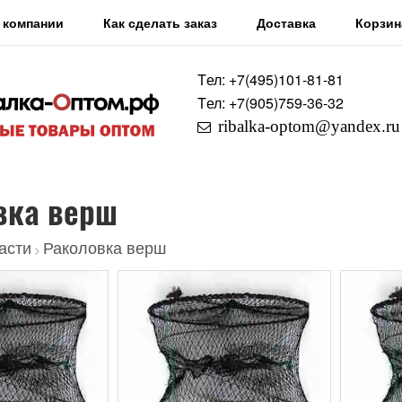
 компании
Как сделать заказ
Доставка
Корзин
Tел: +7
(495)
101-81-81
Tел: +7
(905)
759-36-32
ribalka-optom@yandex.ru
вка верш
асти
Раколовка верш
>