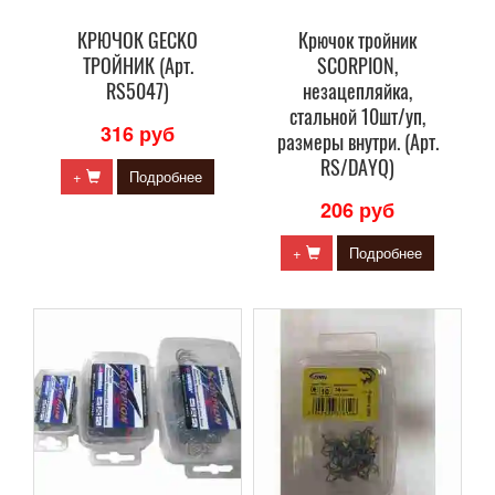
КРЮЧОК GECKO
Крючок тройник
ТРОЙНИК (Арт.
SCORPION,
RS5047)
незацепляйка,
стальной 10шт/уп,
316 руб
размеры внутри. (Арт.
RS/DAYQ)
+
Подробнее
206 руб
+
Подробнее