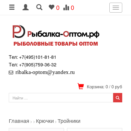
0
0
Toggle
navigati
Tел: +7
(495)
101-81-81
Tел: +7
(905)
759-36-32
ribalka-optom@yandex.ru
Корзина: 0
/
0
руб
Главная
Крючки
Тройники
>
>
>