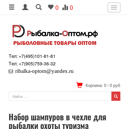
0
0
Toggle
navigati
Tел: +7
(495)
101-81-81
Tел: +7
(905)
759-36-32
ribalka-optom@yandex.ru
Корзина: 0
/
0
руб
Набор шампуров в чехле для
рыбалки охоты туризма