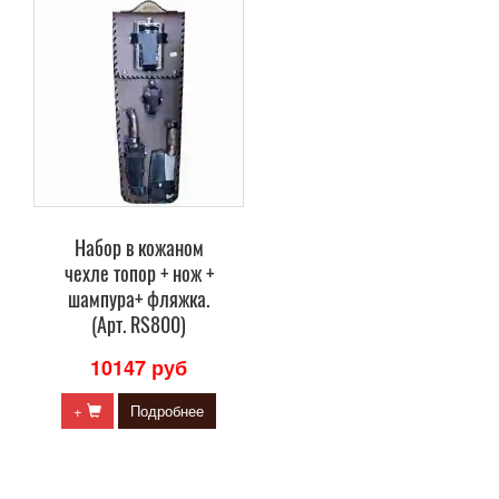
Набор в кожаном
чехле топор + нож +
шампура+ фляжка.
(Арт. RS800)
10147 руб
+
Подробнее