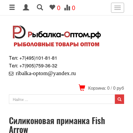
0
0
Toggle
navigati
Tел: +7
(495)
101-81-81
Tел: +7
(905)
759-36-32
ribalka-optom@yandex.ru
Корзина: 0
/
0
руб
Силиконовая приманка Fish
Arrow