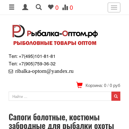
0
0
Toggle
navigati
Tел: +7
(495)
101-81-81
Tел: +7
(905)
759-36-32
ribalka-optom@yandex.ru
Корзина: 0
/
0
руб
Сапоги болотные, костюмы
забродные для рыбалки охоты