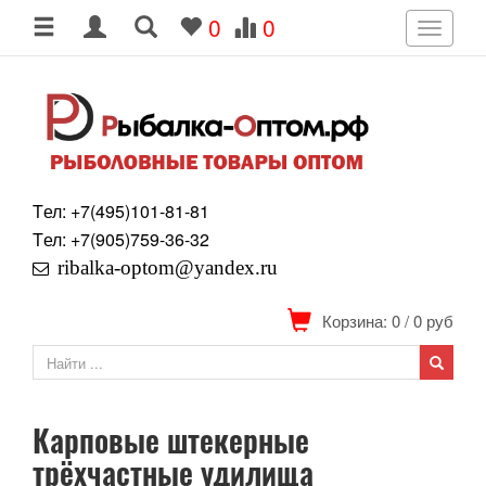
0
0
Toggle
navigati
Tел: +7
(495)
101-81-81
Tел: +7
(905)
759-36-32
ribalka-optom@yandex.ru
Корзина: 0
/
0
руб
Карповые штекерные
трёхчастные удилища