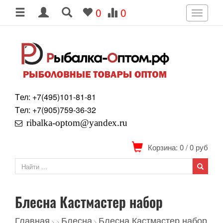
0
0
Toggle
navigati
Tел: +7
(495)
101-81-81
Tел: +7
(905)
759-36-32
ribalka-optom@yandex.ru
Корзина: 0
/
0
руб
Блесна Кастмастер набор
Главная
Блесна
Блесна Кастмастер набор
>
>
>