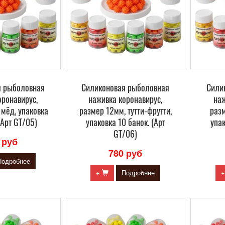
я рыболовная
Силиконовая рыболовная
Сили
оронавирус,
наживка коронавирус,
наж
 мёд, упаковка
размер 12мм, тутти-фрутти,
разм
(Арт GT/05)
упаковка 10 банок. (Арт
упак
GT/06)
 руб
780 руб
Подробнее
+
Подробнее