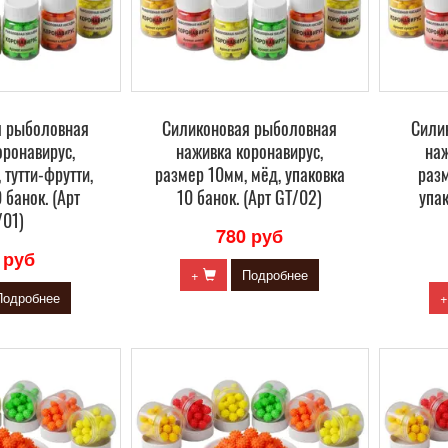
я рыболовная
Силиконовая рыболовная
Сили
оронавирус,
наживка коронавирус,
наж
 тутти-фрутти,
размер 10мм, мёд, упаковка
разм
 банок. (Арт
10 банок. (Арт GT/02)
упак
/01)
780 руб
 руб
+
Подробнее
Подробнее