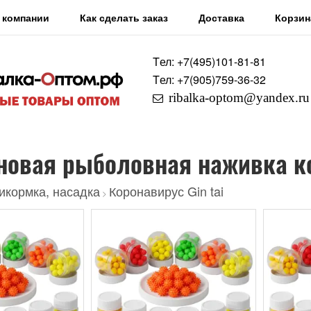
 компании
Как сделать заказ
Доставка
Корзин
Tел: +7
(495)
101-81-81
Tел: +7
(905)
759-36-32
ribalka-optom@yandex.ru
новая рыболовная наживка к
икормка, насадка
Коронавирус Gin tai
>