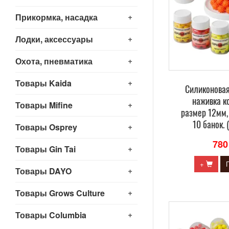
+
Прикормка, насадка
+
Лодки, аксессуары
+
Охота, пневматика
+
Товары Kaida
Силиконова
наживка к
+
Товары Mifine
размер 12мм,
10 банок. 
+
Товары Osprey
780
+
Товары Gin Tai
+
+
Товары DAYO
+
Товары Grows Culture
+
Товары Columbia