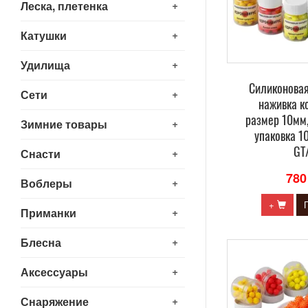
+
Леска, плетенка
+
Катушки
+
Удилища
Силиконова
+
Сети
наживка к
размер 10мм,
+
Зимние товары
упаковка 10
GT
+
Снасти
780
+
Воблеры
+
+
Приманки
+
Блесна
+
Аксессуары
+
Снаряжение