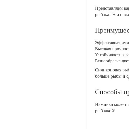
Представляем в
рыбака! Эта наж
Преимущес
Эффективная ими
Высокая прочност
Устойчивость к в
Разнообразие цве
Силиконовая рыб
больше рыбы и с
Способы п
Наживка может ис
рыбалкой!