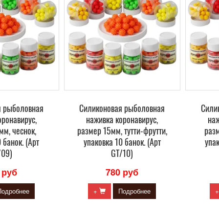
я рыболовная
Силиконовая рыболовная
Сили
оронавирус,
наживка коронавирус,
наж
мм, чеснок,
размер 15мм, тутти-фрутти,
разм
 банок. (Арт
упаковка 10 банок. (Арт
упак
/09)
GT/10)
 руб
780 руб
Подробнее
+
Подробнее