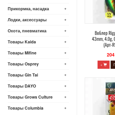
+
Прикормка, насадка
+
Лодки, аксессуары
+
Охота, пневматика
Воблер Rig
43mm, 4.0g, 
+
Товары Kaida
(Арт-
+
Товары Mifine
204
+
Товары Osprey
+
+
Товары Gin Tai
+
Товары DAYO
+
Товары Grows Culture
+
Товары Columbia