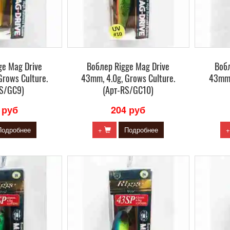
ge Mag Drive
Воблер Rigge Mag Drive
Вобл
Grows Culture.
43mm, 4.0g, Grows Culture.
43mm,
RS/GC9)
(Арт-RS/GC10)
 руб
204 руб
Подробнее
+
Подробнее