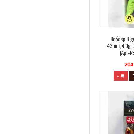
Воблер Rig
43mm, 4.0g, 
(Арт-R
204
+