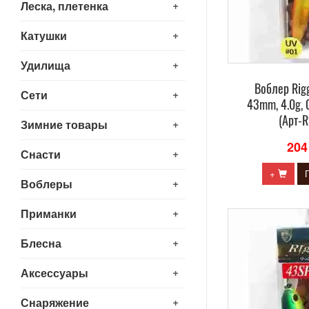
+
Леска, плетенка
+
Катушки
+
Удилища
Воблер Rig
+
Сети
43mm, 4.0g, 
(Арт-
+
Зимние товары
204
+
Снасти
+
+
Воблеры
+
Приманки
+
Блесна
+
Аксессуары
+
Снаряжение