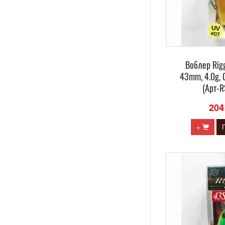
Воблер Rig
43mm, 4.0g, 
(Арт-
204
+