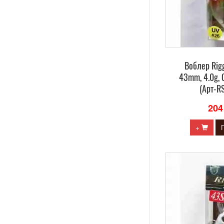
Воблер Rig
43mm, 4.0g, 
(Арт-R
204
+