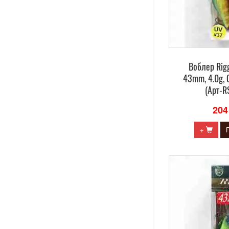
Воблер Rig
43mm, 4.0g, 
(Арт-R
204
+