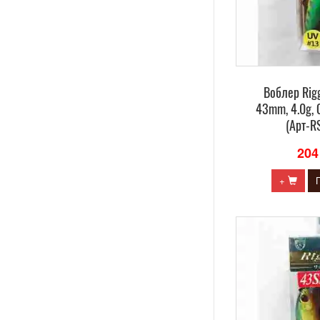
Воблер Rig
43mm, 4.0g, 
(Арт-R
204
+