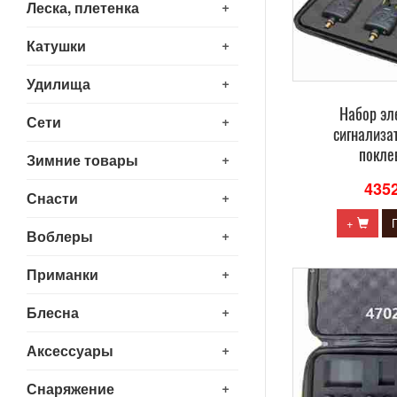
+
Леска, плетенка
+
Катушки
+
Удилища
Набор эл
+
Сети
сигнализа
покле
+
Зимние товары
435
+
Снасти
+
+
Воблеры
+
Приманки
+
Блесна
+
Аксессуары
+
Снаряжение