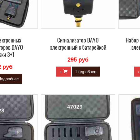
ектронных
Сигнализатор DAYO
Набор
торов DAYO
электронный с батарейкой
эле
вки 3+1
295 руб
2 руб
+
Подробнее
Подробнее