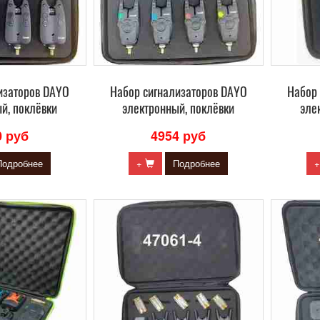
изаторов DAYO
Набор сигнализаторов DAYO
Набор
й, поклёвки
электронный, поклёвки
эле
0 руб
4954 руб
Подробнее
+
Подробнее