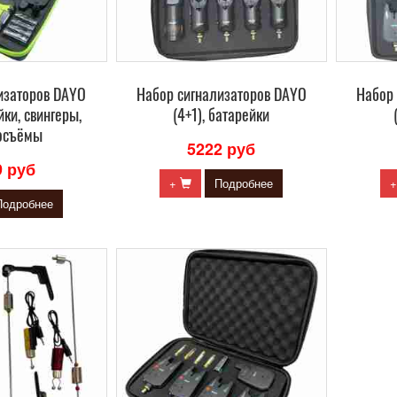
изаторов DAYO
Набор сигнализаторов DAYO
Набор
йки, свингеры,
(4+1), батарейки
осъёмы
5222 руб
9 руб
+
Подробнее
Подробнее