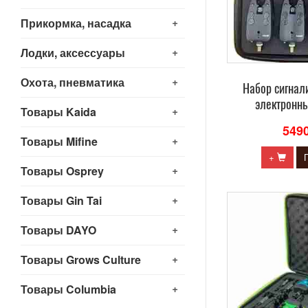
+
Прикормка, насадка
+
Лодки, аксессуары
+
Охота, пневматика
Набор сигнал
электронны
+
Товары Kaida
549
+
Товары Mifine
+
+
Товары Osprey
+
Товары Gin Tai
+
Товары DAYO
+
Товары Grows Culture
+
Товары Columbia