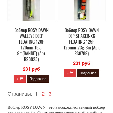
Воблер ROSY DAWN
Воблер ROSY DAWN
WALLEYE DEEP
DEP SHAKER-X6
FLOATING 120F
FLOATING 125F
120mm-19g-
125mm-23g-8m (Арт.
9m(BANDIT) (Арт.
RS8789)
RS8823)
231 руб
231 руб
+
Подробнее
+
Подробнее
Страницы:
1
2
3
Воблер ROSY DAWN - это высококачественный воблер
для ловли рыбы. Он имеет привлекательный дизайн и