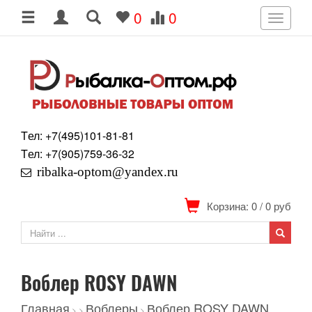
0
0
Toggle
navigati
Tел: +7
(495)
101-81-81
Tел: +7
(905)
759-36-32
ribalka-optom@yandex.ru
Корзина: 0
/
0
руб
Воблер ROSY DAWN
Главная
Воблеры
Воблер ROSY DAWN
>
>
>