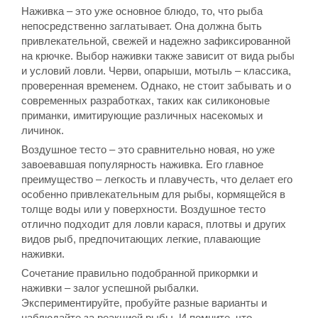
Наживка – это уже основное блюдо, то, что рыба
непосредственно заглатывает. Она должна быть
привлекательной, свежей и надежно зафиксированной
на крючке. Выбор наживки также зависит от вида рыбы
и условий ловли. Черви, опарыши, мотыль – классика,
проверенная временем. Однако, не стоит забывать и о
современных разработках, таких как силиконовые
приманки, имитирующие различных насекомых и
личинок.
Воздушное тесто – это сравнительно новая, но уже
завоевавшая популярность наживка. Его главное
преимущество – легкость и плавучесть, что делает его
особенно привлекательным для рыбы, кормящейся в
толще воды или у поверхности. Воздушное тесто
отлично подходит для ловли карася, плотвы и других
видов рыб, предпочитающих легкие, плавающие
наживки.
Сочетание правильно подобранной прикормки и
наживки – залог успешной рыбалки.
Экспериментируйте, пробуйте разные варианты и
наблюдайте за реакцией рыбы. И помните, что