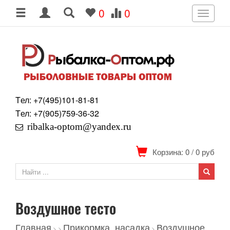
0
0
Toggle
navigati
Tел: +7
(495)
101-81-81
Tел: +7
(905)
759-36-32
ribalka-optom@yandex.ru
Корзина: 0
/
0
руб
Воздушное тесто
Главная
Прикормка, насадка
Воздушное
>
>
>