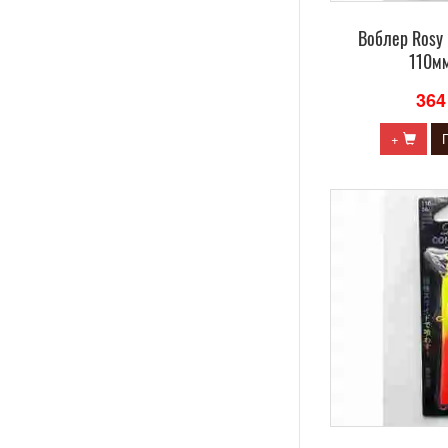
Воблер Rosy
110мм
364
+