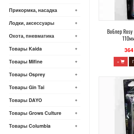
+
Прикормка, насадка
+
Лодки, аксессуары
Воблер Rosy
+
Охота, пневматика
110мм
+
Товары Kaida
364
+
Товары Mifine
+
+
Товары Osprey
+
Товары Gin Tai
+
Товары DAYO
+
Товары Grows Culture
+
Товары Columbia