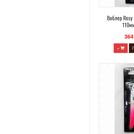
Воблер Rosy
110мм
364
+