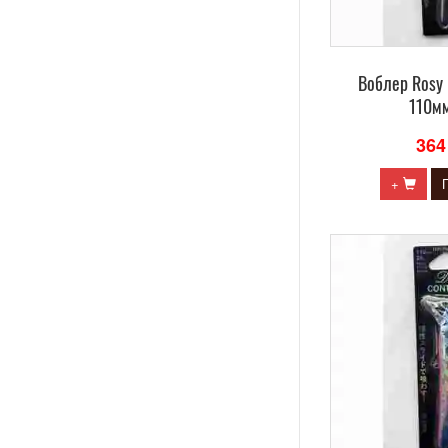
Воблер Rosy
110мм
364
+