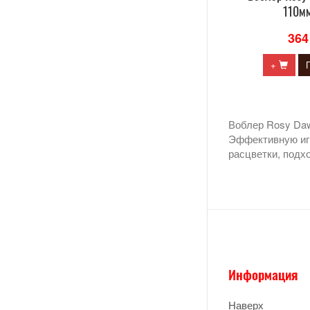
110мм
364
+
Воблер Rosy Daw
Эффективную иг
расцветки, подх
Информация
Наверх